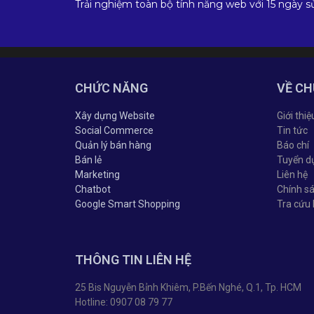
Trải nghiệm toàn bộ tính năng web với 15 ngày s
CHỨC NĂNG
VỀ CH
Xây dựng Website
Giới thiệ
Social Commerce
Tin tức
Quản lý bán hàng
Báo chí
Bán lẻ
Tuyển d
Marketing
Liên hệ
Chatbot
Chính s
Google Smart Shopping
Tra cứu
THÔNG TIN LIÊN HỆ
25 Bis Nguyễn Bỉnh Khiêm, P.Bến Nghé, Q.1, Tp. HCM
Hotline: 0907 08 79 77