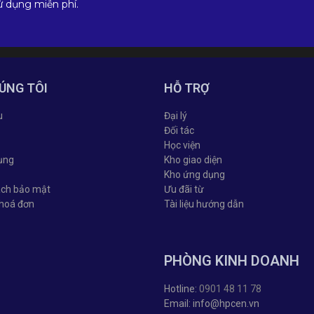
ử dụng miễn phí.
ÚNG TÔI
HỖ TRỢ
u
Đại lý
Đối tác
Học viện
ụng
Kho giao diện
Kho ứng dụng
ách bảo mật
Ưu đãi từ
 hoá đơn
Tài liệu hướng dẫn
PHÒNG KINH DOANH
Hotline:
0901 48 11 78
Email: info@hpcen.vn