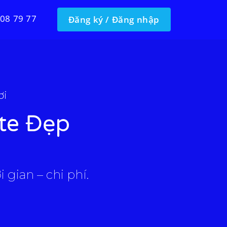
 08 79 77
Đăng ký / Đăng nhập
ơi
te Đẹp
 gian – chi phí.