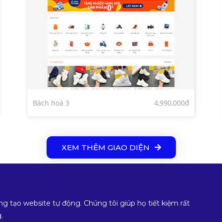
Bách hoá 3
4,990,000đ
XEM THÊM GIAO DIỆN
ng tạo website tự động. Chúng tôi giúp họ tiết kiệm rất
.