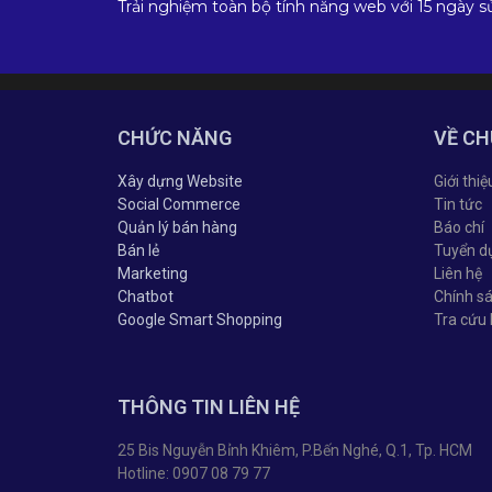
Trải nghiệm toàn bộ tính năng web với 15 ngày s
CHỨC NĂNG
VỀ CH
Xây dựng Website
Giới thiệ
Social Commerce
Tin tức
Quản lý bán hàng
Báo chí
Bán lẻ
Tuyển d
Marketing
Liên hệ
Chatbot
Chính s
Google Smart Shopping
Tra cứu
THÔNG TIN LIÊN HỆ
25 Bis Nguyễn Bỉnh Khiêm, P.Bến Nghé, Q.1, Tp. HCM
Hotline: 0907 08 79 77