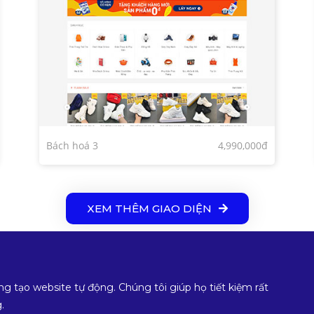
Bách hoá 3
4,990,000đ
XEM THÊM GIAO DIỆN
ng tạo website tự động. Chúng tôi giúp họ tiết kiệm rất
.