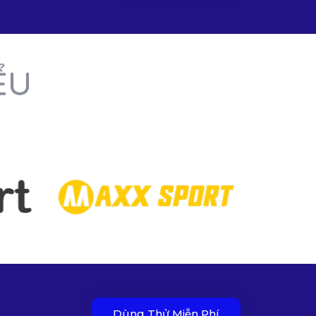
ỂU
Dùng Thử Miễn Phí