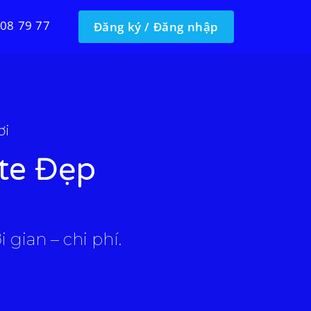
 08 79 77
Đăng ký / Đăng nhập
ơi
te Đẹp
 gian – chi phí.