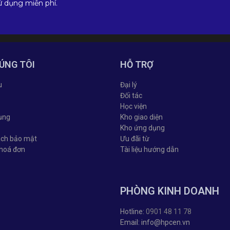
ử dụng miễn phí.
ÚNG TÔI
HỖ TRỢ
u
Đại lý
Đối tác
Học viện
ụng
Kho giao diện
Kho ứng dụng
ách bảo mật
Ưu đãi từ
 hoá đơn
Tài liệu hướng dẫn
PHÒNG KINH DOANH
Hotline:
0901 48 11 78
Email: info@hpcen.vn