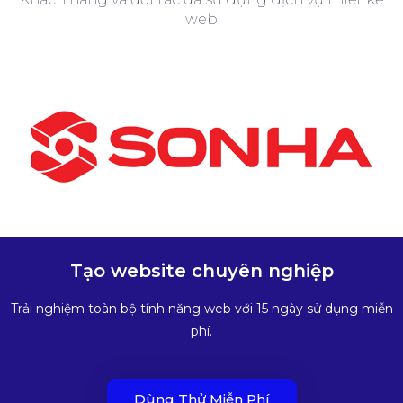
web
Tạo website chuyên nghiệp
Trải nghiệm toàn bộ tính năng web với 15 ngày sử dụng miễn
phí.
Dùng Thử Miễn Phí