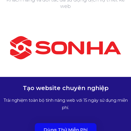
web
Tạo website chuyên nghiệp
Trải nghiệm toàn bộ tính năng web với 15 ngày sử dụng miễn
phí.
Dùng Thử Miễn Phí