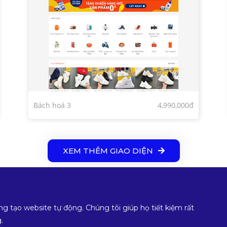
Bách hoá 3
4,990,000đ
XEM THÊM GIAO DIỆN
ng tạo website tự động. Chúng tôi giúp họ tiết kiệm rất
.