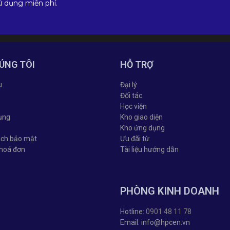
ử dụng miễn phí.
ÚNG TÔI
HỖ TRỢ
u
Đại lý
Đối tác
Học viện
ụng
Kho giao diện
Kho ứng dụng
ách bảo mật
Ưu đãi từ
 hoá đơn
Tài liệu hướng dẫn
PHÒNG KINH DOANH
Hotline:
0901 48 11 78
Email: info@hpcen.vn