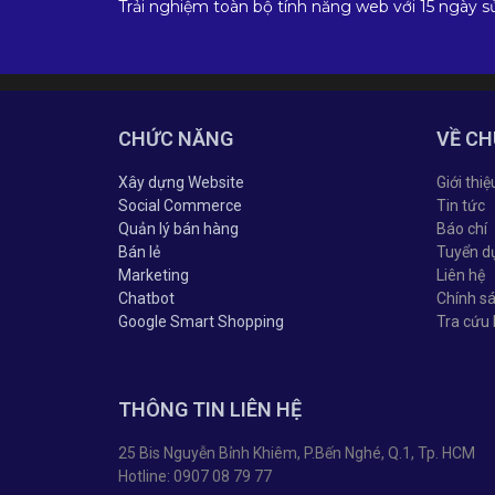
Trải nghiệm toàn bộ tính năng web với 15 ngày s
CHỨC NĂNG
VỀ CH
Xây dựng Website
Giới thiệ
Social Commerce
Tin tức
Quản lý bán hàng
Báo chí
Bán lẻ
Tuyển d
Marketing
Liên hệ
Chatbot
Chính s
Google Smart Shopping
Tra cứu
THÔNG TIN LIÊN HỆ
25 Bis Nguyễn Bỉnh Khiêm, P.Bến Nghé, Q.1, Tp. HCM
Hotline: 0907 08 79 77