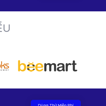
ỂU
Dùng Thử Miễn Phí