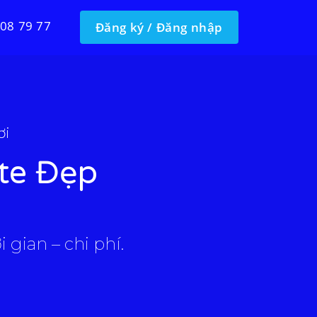
 08 79 77
Đăng ký / Đăng nhập
ơi
te Đẹp
 gian – chi phí.