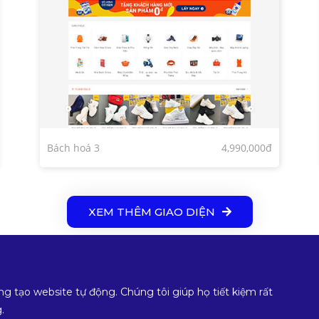
Bách hoá 3
4,990,000đ
XEM THÊM GIAO DIỆN
ng tạo website tự động. Chúng tôi giúp họ tiết kiệm rất
.