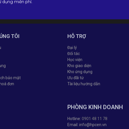
ử dụng miễn phí.
ÚNG TÔI
HỖ TRỢ
u
Đại lý
Đối tác
Học viện
ụng
Kho giao diện
Kho ứng dụng
ách bảo mật
Ưu đãi từ
 hoá đơn
Tài liệu hướng dẫn
PHÒNG KINH DOANH
Hotline:
0901 48 11 78
Email: info@hpcen.vn