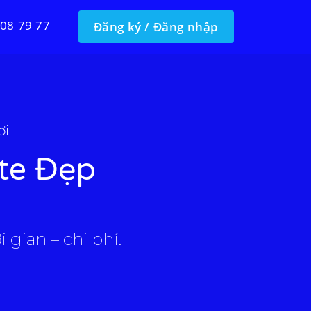
 08 79 77
Đăng ký / Đăng nhập
ơi
te Đẹp
 gian – chi phí.