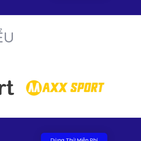
ỂU
Dùng Thử Miễn Phí