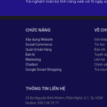
Trải nghiệm toàn bộ tính năng web với 15 ngày s
CHỨC NĂNG
VỀ CH
Xây dựng Website
Giới thiệ
Social Commerce
Tin tức
Quản lý bán hàng
Báo chí
Bán lẻ
Tuyển d
Marketing
Liên hệ
Chatbot
Chính s
Google Smart Shopping
Tra cứu
THÔNG TIN LIÊN HỆ
25 Bis Nguyễn Bỉnh Khiêm, P.Bến Nghé, Q.1, Tp. HCM
Hotline: 0907 08 79 77