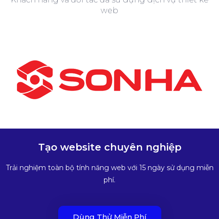
web
Tạo website chuyên nghiệp
Trải nghiệm toàn bộ tính năng web với 15 ngày sử dụng miễn
phí.
Dùng Thử Miễn Phí