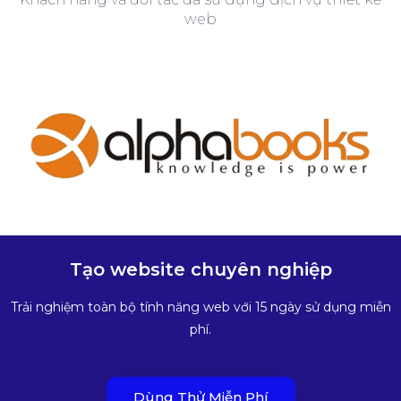
web
Tạo website chuyên nghiệp
Trải nghiệm toàn bộ tính năng web với 15 ngày sử dụng miễn
phí.
Dùng Thử Miễn Phí