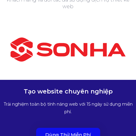
web
Tạo website chuyên nghiệp
Trải nghiệm toàn bộ tính năng web với 15 ngày sử dụng miễn
phí.
Dùng Thử Miễn Phí