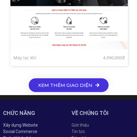
Máy lọc khí
4,990,000đ
XEM THÊM GIAO DIỆN
CHỨC NĂNG
VỀ CHÚNG TÔI
Xây dựng Website
Giới thiệu
Social Commerce
Tin tức