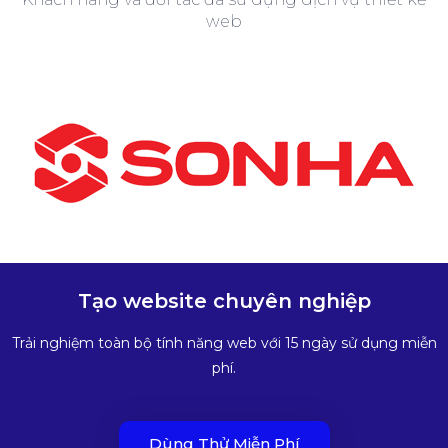
web
Tạo website chuyên nghiệp
Trải nghiệm toàn bộ tính năng web với 15 ngày sử dụng miễn
phí.
Dùng Thử Miễn Phí