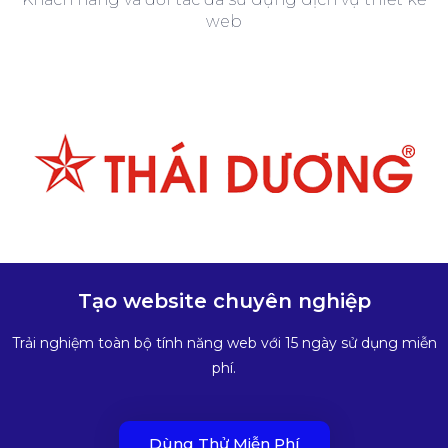
web
Tạo website chuyên nghiệp
Trải nghiệm toàn bộ tính năng web với 15 ngày sử dụng miễn
phí.
Dùng Thử Miễn Phí