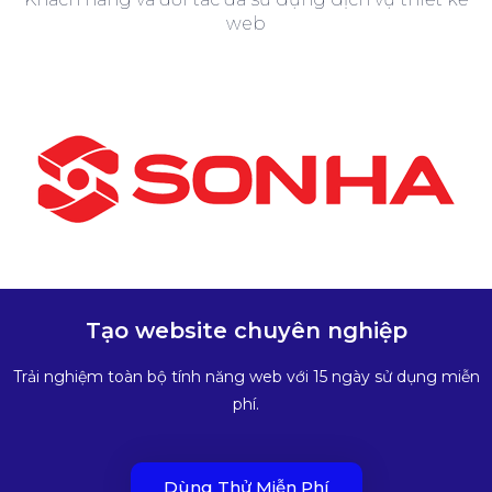
web
Tạo website chuyên nghiệp
Trải nghiệm toàn bộ tính năng web với 15 ngày sử dụng miễn
phí.
Dùng Thử Miễn Phí