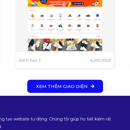
Bách hoá 3
4,990,000đ
XEM THÊM GIAO DIỆN
ng tạo website tự động. Chúng tôi giúp họ tiết kiệm rất
.