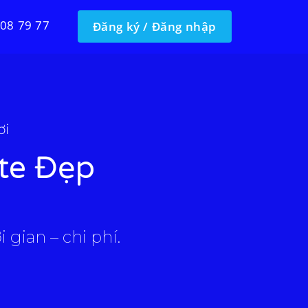
 08 79 77
Đăng ký / Đăng nhập
ơi
te Đẹp
 gian – chi phí.