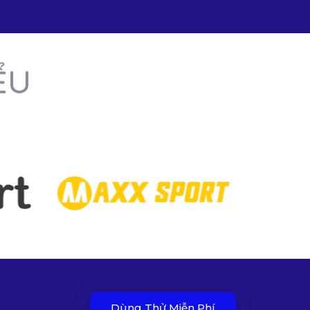
ỂU
Dùng Thử Miễn Phí