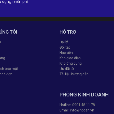
ử dụng miễn phí.
ÚNG TÔI
HỖ TRỢ
u
Đại lý
Đối tác
Học viện
ụng
Kho giao diện
Kho ứng dụng
ách bảo mật
Ưu đãi từ
 hoá đơn
Tài liệu hướng dẫn
PHÒNG KINH DOANH
Hotline:
0901 48 11 78
Email: info@hpcen.vn