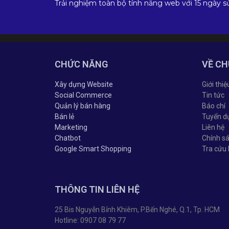
Trải nghiệm toàn bộ tính năng web với 15 ngày s
CHỨC NĂNG
VỀ CH
Xây dựng Website
Giới thiệ
Social Commerce
Tin tức
Quản lý bán hàng
Báo chí
Bán lẻ
Tuyển d
Marketing
Liên hệ
Chatbot
Chính s
Google Smart Shopping
Tra cứu
THÔNG TIN LIÊN HỆ
25 Bis Nguyễn Bỉnh Khiêm, P.Bến Nghé, Q.1, Tp. HCM
Hotline: 0907 08 79 77