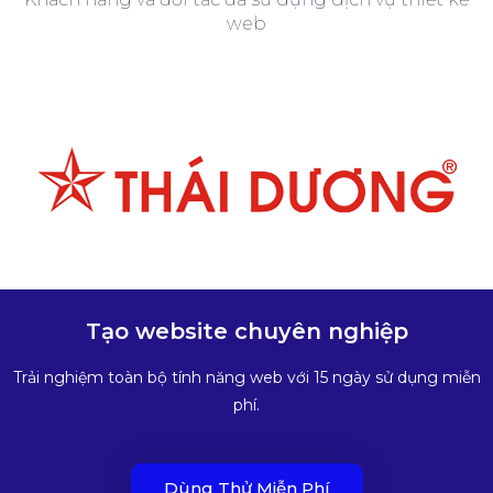
web
Tạo website chuyên nghiệp
Trải nghiệm toàn bộ tính năng web với 15 ngày sử dụng miễn
phí.
Dùng Thử Miễn Phí