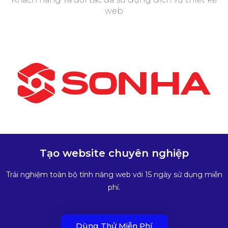
web
Tạo website chuyên nghiệp
Trải nghiệm toàn bộ tính năng web với 15 ngày sử dụng miễn
phí.
Dùng Thử Miễn Phí