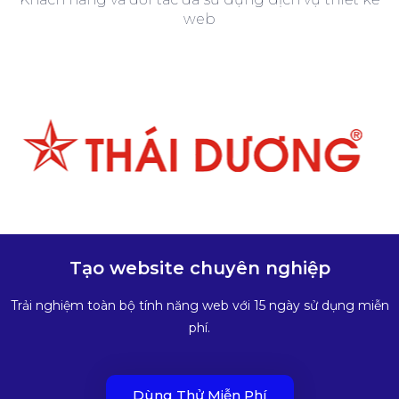
web
Tạo website chuyên nghiệp
Trải nghiệm toàn bộ tính năng web với 15 ngày sử dụng miễn
phí.
Dùng Thử Miễn Phí