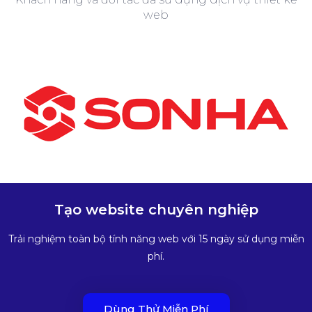
web
Tạo website chuyên nghiệp
Trải nghiệm toàn bộ tính năng web với 15 ngày sử dụng miễn
phí.
Dùng Thử Miễn Phí